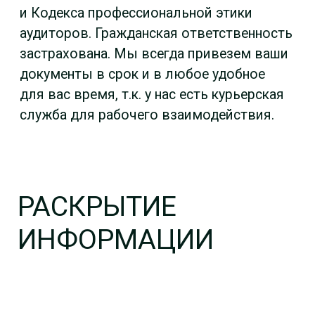
111402, г. Москва, аллея Жемчуговой,
д. 5, корп. 2, помещение 109, комната 3
Главная
О компании
Аудиторские услуги
Бухгалтерские услуги
Консалтинговые услуги
+7 (495) 380-30-90
+7 (495) 542-09-26
info@anika-audit.ru
anikaaudit@yandex.ru
Скачать анкету