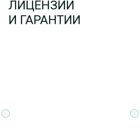
И КОМПЕТЕНТНОСТЬ
Мы являемся членами СРО Ассоциация
«Содружество» и регулярно проходим
успешные проверки контроля качества
аудиторской деятельности. Система
контроля гарантирует высокое качество
оказываемых нами услуг.
ИННОВАЦИИ И ОПЫТ
У нас работают первоклассные
специалисты, т.к. мы заботимся о том,
чтобы наши сотрудники повышали уровень
своей квалификации. Мы используем
современные технологии и передовые
программные продукты.
ПОНЯТНОЕ ЦЕНООБРАЗОВАНИЕ
Цена на наши услуги зависит