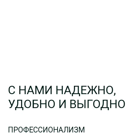
исключительно от вашего проекта.
Мы учитываем сложность задачи, сроки
ее выполнения и предстоящий объем
работ.
НАДЕЖНОСТЬ
Мы строго соблюдаем стандарты
предоставления аудиторских услуг
и Кодекса профессиональной этики
аудиторов. Гражданская ответственность
застрахована. Мы всегда привезем ваши
документы в срок и в любое удобное
для вас время, т.к. у нас есть курьерская
служба для рабочего взаимодействия.
РАСКРЫТИЕ
ИНФОРМАЦИИ