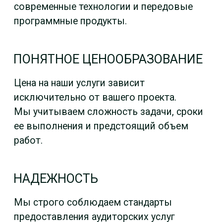
РЕКВИЗИТЫ
ООО «АНИКА-АУДИТ»
ОГРН 1027739918755
ИНН 7720259803
КПП 772001001
ОРНЗ 11606054848
р/сч 407702810000000111458 в Филиал
"Центральный" Банка ВТБ (ПАО) г. Москва
БИК 44 525 411
к/с 301 101 810 145 250 000 411
АДРЕС ПОСТОЯННО
ДЕЙСТВУЮЩЕГО
ИСПОЛНИТЕЛЬНОГО ОРГАНА